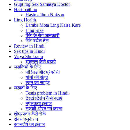
Gupt rog Sex Samasya Doctor
Hastmaithun
Hastmaithun Nuksan
Ling Health
Lamba Mota Ling Kaise Kare
Ling SIze
लिंग के रोग जानकारी
लिंग वर्धक तेल
Review in Hindi
Sex tips in Hindi
Virya Shukranu
शुक्राणु कैसे बढ़ाये
लड़कियों के लिए
पीरियड और प्रेगनेंसी
योनी की सेहत
स्तन का साइज़
लड़कों के लिए
Testis problem in Hindi
टेस्टोस्टेरोन कैसे बढाएं
नपुंसकता इलाज
लड़की औरत गर्म करना
शीघ्रपतन कैसे रोकें
सेक्स एजुकेशन
स्वप्नदोष का इलाज