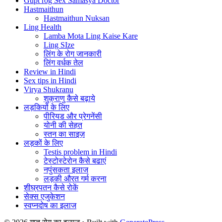
Gupt rog Sex Samasya Doctor
Hastmaithun
Hastmaithun Nuksan
Ling Health
Lamba Mota Ling Kaise Kare
Ling SIze
लिंग के रोग जानकारी
लिंग वर्धक तेल
Review in Hindi
Sex tips in Hindi
Virya Shukranu
शुक्राणु कैसे बढ़ाये
लड़कियों के लिए
पीरियड और प्रेगनेंसी
योनी की सेहत
स्तन का साइज़
लड़कों के लिए
Testis problem in Hindi
टेस्टोस्टेरोन कैसे बढाएं
नपुंसकता इलाज
लड़की औरत गर्म करना
शीघ्रपतन कैसे रोकें
सेक्स एजुकेशन
स्वप्नदोष का इलाज