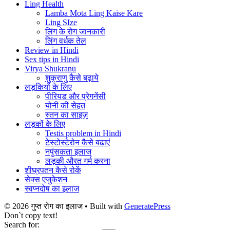
Ling Health
Lamba Mota Ling Kaise Kare
Ling SIze
लिंग के रोग जानकारी
लिंग वर्धक तेल
Review in Hindi
Sex tips in Hindi
Virya Shukranu
शुक्राणु कैसे बढ़ाये
लड़कियों के लिए
पीरियड और प्रेगनेंसी
योनी की सेहत
स्तन का साइज़
लड़कों के लिए
Testis problem in Hindi
टेस्टोस्टेरोन कैसे बढाएं
नपुंसकता इलाज
लड़की औरत गर्म करना
शीघ्रपतन कैसे रोकें
सेक्स एजुकेशन
स्वप्नदोष का इलाज
© 2026 गुप्त रोग का इलाज
• Built with
GeneratePress
Don`t copy text!
Search for: