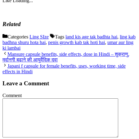
Like
Loading...
Related
Categories
Ling SIze
Tags
land kis age tak badhta hai
,
ling kab
badhna shuru hota hai
,
penis growth kab tak hoti hai
,
umar aur ling
ki lambai
Mansure capsule benefits, side effects, dose in Hindi – शुक्राणु,
मर्दानगी बढ़ाने की आयुर्वेदिक दवा
Japani f capsule for female benefits, uses, working time, side
effects in Hindi
Leave a Comment
Comment