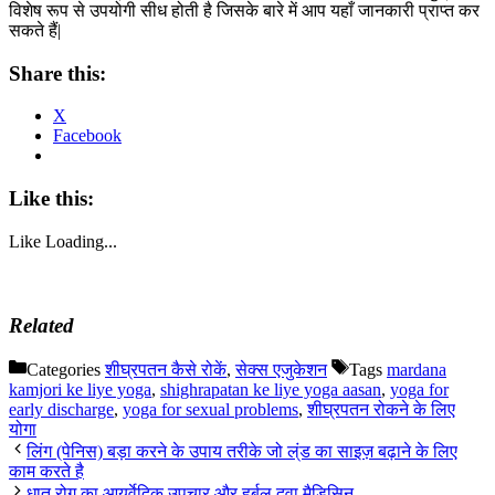
विशेष रूप से उपयोगी सीध होती है जिसके बारे में आप यहाँ जानकारी प्राप्त कर
सकते हैं|
Share this:
X
Facebook
Like this:
Like
Loading...
Related
Categories
शीघ्रपतन कैसे रोकें
,
सेक्स एजुकेशन
Tags
mardana
kamjori ke liye yoga
,
shighrapatan ke liye yoga aasan
,
yoga for
early discharge
,
yoga for sexual problems
,
शीघ्रपतन रोकने के लिए
योगा
लिंग (पेनिस) बड़ा करने के उपाय तरीके जो ल्ंड का साइज़ बढ़ाने के लिए
काम करते है
धात रोग का आयुर्वेदिक उपचार और हर्बल दवा मैडिसिन