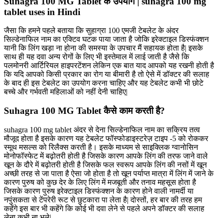
Suhagra 100 MG Tablet के उपयोग | suhagra 100 mg
tablet uses in Hindi
जैसा कि हमने पहले बताया कि सुहाग्रा 100 एमजी टेबलेट के अंदर
सिल्डेनाफिल नाम का एक्टिव घटक पाया जाता है जोकि इरेक्टाइल डिस्फंक्शन
यानी कि लिंग खड़ा ना होना की समस्या के उपचार मैं सहायक होता है| इसके
साथ ही यह दवा अन्य रोगों के लिए भी इस्तेमाल में लाई जाती है जैसे कि
पलमोनरी आर्टिरियल हाइपरटेंशन लेकिन एक बात याद आपको यह रखनी होती है
कि यदि आपको किसी प्रकार का रोग या बीमारी है तो ऐसे में डॉक्टर की सलाह
के बाद ही इस टेबलेट का उपयोग करना चाहिए और यह टेबलेट कभी भी छोटे
बच्चे और गर्भवती महिलाओं को नहीं देनी चाहिए|
Suhagra 100 MG Tablet कैसे काम करती है?
suhagra 100 mg tablet अंदर से देना सिल्डेनाफिल नाम का सक्रिय तत्व
मौजूद होता है इसके कारण यह टेबलेट फॉस्फोडाइस्टरेज़ टाइप -5 को रोककर
स्मूथ मसल्स को रिलैक्स करती है। इसके माध्यम से साइक्लिक ग्वानोसिन
मोनोफॉस्फेट में बढ़ोतरी होती है जिसके कारण आपके लिंग की तरफ जाने वाले
खून के दौरे में बढ़ोतरी होती है जिसके फल स्वरूप आपके लिंग की नसों में खून
अच्छी तरह से जा पाता है ऐसा जो होता है तो खून पर्याप्त मात्रा में लिंग में जाने के
कारण पुरुष को कुछ देर के लिए लिंग में मजबूती और तनाव महसूस होता है
जिसके कारण पुरुष इरेक्टाइल डिस्फंक्शन के कारण होने वाली नामर्दी या
नपुंसकता से टेंपरेरी रूट से छुटकारा पा लेता है| दोस्तों, हर बार की तरह हम
कहेंगे इस बार भी कहेंगे कि कोई भी दवा लेने से पहले अपने डॉक्टर की सलाह
लेना कभी ना भूले|