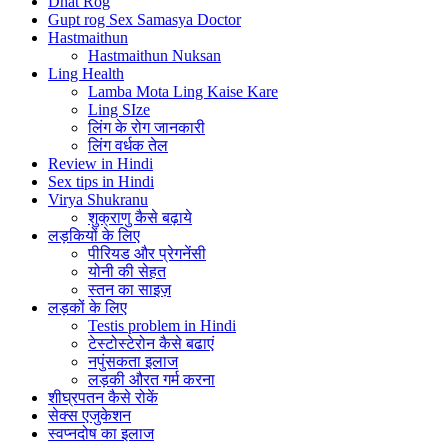
Dhat Rog
Gupt rog Sex Samasya Doctor
Hastmaithun
Hastmaithun Nuksan
Ling Health
Lamba Mota Ling Kaise Kare
Ling SIze
लिंग के रोग जानकारी
लिंग वर्धक तेल
Review in Hindi
Sex tips in Hindi
Virya Shukranu
शुक्राणु कैसे बढ़ाये
लड़कियों के लिए
पीरियड और प्रेगनेंसी
योनी की सेहत
स्तन का साइज़
लड़कों के लिए
Testis problem in Hindi
टेस्टोस्टेरोन कैसे बढाएं
नपुंसकता इलाज
लड़की औरत गर्म करना
शीघ्रपतन कैसे रोकें
सेक्स एजुकेशन
स्वप्नदोष का इलाज