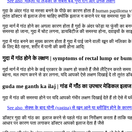
See also
महिला या लड़की के सबसे बड़े गुप्त रोग और उनके लक्षण
गुदा के अंदर गांठ या मस्सा बनने के पीछे का कारण होता है human papilloma vir
तुरंत डॉक्टर से इलाज लेना चाहिए क्योंकि इलाज न कराने पर यह समस्या गुदा के क
गुदा मार्ग में गांठ होने का अगला कारण होता है गुर्दा के अंदर फोड़ा या फुंसी का बनन
समस्या हो जाना, गुदा में चोट लगना, डायबिटीज की समस्या होना, दवाइयों के साइ
गुदा में गांठ बनने का मुख्य कारण होता है गुदा में पाई जाने वाली खून की नल
के लिए बैठे रहना, शरीर में पानी की कमी होना आदि|
गुदा में गांठ होने के लक्षण | symptoms of rectal lump or bu
गुर्दा मार्ग में गांठ होने के कई प्रकार के लक्षण हो सकते हैं जैसे लैट्रिन करते 
बहना, मल त्याग करने से डर लगना, यदि आपको ऐसे लक्षण दिखाई दे तो तुरंत डॉ
guda me ganth ka ilaj | गांड में गाँठ का उपचार मेडिकल इला
गुदा में गांठ की समस्या होने पर यदि आपको गंभीर लक्षण दिखाई देते हैं तो ऐसे म
See also
सेक्स के बाद योनी (vagina) से खून आने या ब्लीडिंग होने के कारण
डॉक्टर गुदा की गांठ का इलाज करने से पहले गांठ का निरीक्षण करता है ताकि यह
आधार पर कारण पता लगाकर डॉक्टर आपको इलाज देता है जैसे