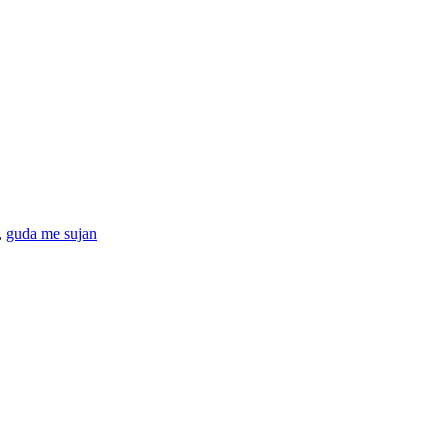
,
guda me sujan