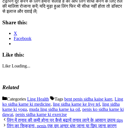
टेढ़ापन दूर करने के लिंग हमारी सलाह है की आप लिंग सीधा करने के लिए तेल
की मालिश रोजाना करें| यदि मुड़ा हुआ लिंग फिर भी सीधा नहीं होता तो डॉक्टर
से इलाज और दवाई लें|
Share this:
X
Facebook
Like this:
Like
Loading...
Related
Categories
Ling Health
Tags
bent penis sidha kaise kare
,
Ling
ko sidha karne ki medicine
,
ling sidha karne ke liye tel
,
ling sidha
karne ki yoga
,
muda ling sidha karne ka oil
,
penis ko sidha karne ki
dawai
,
penis sidha karne ki exercise
लिंग में तनाव की कमी होना पर कैसे बढायें तनाव लाने के आसान उपाय tips
लिंग का सिकुड़ना, penis एक दम अन्दर धंस जाना या छिप जाना कारण