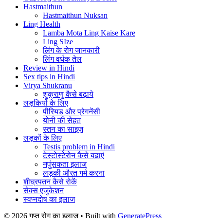
Hastmaithun
Hastmaithun Nuksan
Ling Health
Lamba Mota Ling Kaise Kare
Ling SIze
लिंग के रोग जानकारी
लिंग वर्धक तेल
Review in Hindi
Sex tips in Hindi
Virya Shukranu
शुक्राणु कैसे बढ़ाये
लड़कियों के लिए
पीरियड और प्रेगनेंसी
योनी की सेहत
स्तन का साइज़
लड़कों के लिए
Testis problem in Hindi
टेस्टोस्टेरोन कैसे बढाएं
नपुंसकता इलाज
लड़की औरत गर्म करना
शीघ्रपतन कैसे रोकें
सेक्स एजुकेशन
स्वप्नदोष का इलाज
© 2026 गुप्त रोग का इलाज
• Built with
GeneratePress