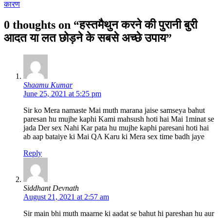
कारण
0 thoughts on “हस्तमैथुन करने की पुरानी बुरी
आदत या लत छोड़ने के सबसे अच्छे उपाय”
Shaamu Kumar
June 25, 2021 at 5:25 pm
Sir ko Mera namaste Mai muth marana jaise samseya bahut
paresan hu mujhe kaphi Kami mahsush hoti hai Mai 1minat se
jada Der sex Nahi Kar pata hu mujhe kaphi paresani hoti hai
ab aap bataiye ki Mai QA Karu ki Mera sex time badh jaye
Reply
Siddhant Devnath
August 21, 2021 at 2:57 am
Sir main bhi muth maarne ki aadat se bahut hi pareshan hu aur