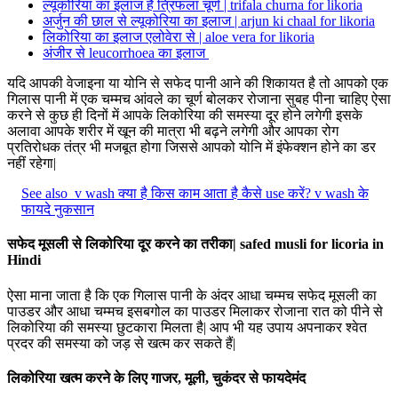
ल्यूकोरिया का इलाज है त्रिफला चूर्ण | trifala churna for likoria
अर्जुन की छाल से ल्यूकोरिया का इलाज | arjun ki chaal for likoria
लिकोरिया का इलाज एलोवेरा से | aloe vera for likoria
अंजीर से leucorrhoea का इलाज
यदि आपकी वेजाइना या योनि से सफेद पानी आने की शिकायत है तो आपको एक
गिलास पानी में एक चम्मच आंवले का चूर्ण बोलकर रोजाना सुबह पीना चाहिए ऐसा
करने से कुछ ही दिनों में आपके लिकोरिया की समस्या दूर होने लगेगी इसके
अलावा आपके शरीर में खून की मात्रा भी बढ़ने लगेगी और आपका रोग
प्रतिरोधक तंत्र भी मजबूत होगा जिससे आपको योनि में इंफेक्शन होने का डर
नहीं रहेगा|
See also
v wash क्या है किस काम आता है कैसे use करें? v wash के
फायदे नुकसान
सफेद मूसली से लिकोरिया दूर करने का तरीका| safed musli for licoria in
Hindi
ऐसा माना जाता है कि एक गिलास पानी के अंदर आधा चम्मच सफेद मूसली का
पाउडर और आधा चम्मच इसबगोल का पाउडर मिलाकर रोजाना रात को पीने से
लिकोरिया की समस्या छुटकारा मिलता है| आप भी यह उपाय अपनाकर श्वेत
प्रदर की समस्या को जड़ से खत्म कर सकते हैं|
लिकोरिया खत्म करने के लिए गाजर, मूली, चुकंदर से फायदेमंद