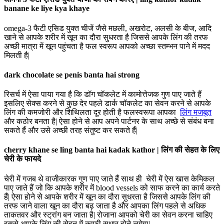
banane ke liye kya khaye
omega-3 फैटी एसिड युक्त चीजें जैसे मछली, अखरोट, अलसी के बीज, आदि
खाने से आपके शरीर में खून का दौरा सुधरता है जिससे आपके लिंग की तरफ
अच्छी मात्रा में खून पहुंचता है फल स्वरूप आपको अच्छा स्तम्भन पाने में मदद
मिलती है|
dark chocolate se penis banta hai strong
रिसर्च में ऐसा पाया गया है कि डॉग चॉकलेट में कामोत्तेजक गुण पाए जाते हैं
इसलिए सेक्स करने से कुछ देर पहले डार्क चॉकलेट का सेवन करने से आपके
लिंग की कमजोरी और शिथिलता दूर होती है फलस्वरूपा आपका
लिंग मजबूत
और कठोर बनता है| ऐसा होने से आप अपने पार्टनर के साथ अच्छे से संबंध बना
सकते हैं और उसे अच्छी तरह संतुष्ट कर सकते हैं|
cherry khane se ling banta hai kadak kathor | लिंग की सेहत के लिए
चेरी के फायदे
चेरी में गजब थे वाजीकारक गुण पाए जाते हैं साथ ही चेरी में ऐस खास केमिकल
पाए जाते हैं जो कि आपके शरीर में blood vessels को साफ करने का कार्य करते
हैं| ऐसा होने से आपके शरीर में खून का दौरा सुधरता है जिससे आपके लिंग की
तरफ जाने वाला खून का दौरा बढ़ जाता है और आपका लिंग पहले से अधिक
ताकतवर और स्ट्रांग बन जाता है| रोजाना आपको चेरी का सेवन करना चाहिए
इससे आपके लिंग की सेहत में काफी सुधार होने लगेगा|