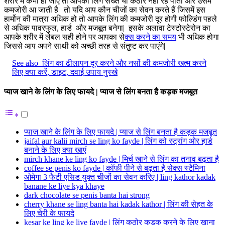
शरीर में कभी हो जाए तो आपका लिंग सख्त या कठोर नहीं रह पाता और उसमें
कमजोरी आ जाती है| तो यदि आप कौन चीजों का सेवन करते हैं जिसमें इस
हार्मोन की मात्रा अधिक हो तो आपके लिंग की कमजोरी दूर होगी फोल्डिंग पहले
से अधिक पावरफुल, हार्ड और मजबूत बनेगा| इसके अलावा टेस्टोस्टेरोन का
आपके शरीर में लेबल सही होने पर आपका से
क्स करने का समय
भी अधिक होगा
जिससे आप अपने साथी को अच्छी तरह से संतुष्ट कर पाएंगे|
See also
लिंग का ढीलापन दूर करने और नसों की कमजोरी खत्म करने
लिए क्या करें, डाइट, दवाई उपाय नुस्खे
प्याज खाने के लिंग के लिए फायदे | प्याज से लिंग बनता है कड़क मजबूत
प्याज खाने के लिंग के लिए फायदे | प्याज से लिंग बनता है कड़क मजबूत
jaifal aur kalii mirch se ling ko fayde | लिंग को स्ट्रांग ओर हार्ड
बनाने के लिए क्या खाएं
mirch khane ke ling ko fayde | मिर्च खाने से लिंग का तनाव बढ़ता है
coffee se penis ko fayde | कॉफी पीने से बढ़ता है सेक्स स्टैमिना
ओमेगा 3 फैटी एसिड युक्त चीजों का सेवन करिए | ling kathor kadak
banane ke liye kya khaye
dark chocolate se penis banta hai strong
cherry khane se ling banta hai kadak kathor | लिंग की सेहत के
लिए चेरी के फायदे
kesar ke ling ke liye fayde | लिंग कठोर कड़क करने के लिए खाना