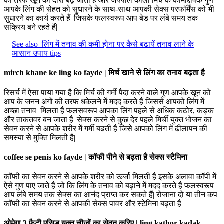
की तरफ खून का दौरा बढ़ जाता है और जयपाल काली मिर्च के कामोद्दीपक गुण
आपके लिंग की सेहत को सुधारने के साथ-साथ आपकी सेक्स परफॉर्मेंस को भी
सुधारने का कार्य करते हैं| जिसके फलस्वरूप आप बेड पर लंबे समय तक
सक्रिय बने रहते हैं|
See also
लिंग में तनाव की कमी होना पर कैसे बढायें तनाव लाने के
आसान उपाय tips
mirch khane ke ling ko fayde | मिर्च खाने से लिंग का तनाव बढ़ता है
रिसर्च में ऐसा पाया गया है कि मिर्च की गर्मी पैदा करने वाले गुण आपके खून को
आप के जनन अंगों की तरफ धकेलने में मदद करते हैं जिससे आपको लिंग में
अच्छा तनाव मिलता है फलसवरूप आपका लिंग पहले से अधिक कठोर, कड़क
और ताकतवर बन जाता है| सेक्स करने से कुछ देर पहले मिर्ची युक्त भोजन का
सेवन करने से आपके शरीर में गर्मी बढती है जिसे आपको लिंग में ढीलापन की
समस्या से मुक्ति मिलती है|
coffee se penis ko fayde | कॉफी पीने से बढ़ता है सेक्स स्टैमिना
कॉफी का सेवन करने से आपके शरीर को ऊर्जा मिलती है इसके अलावा कॉपी में
ऐसे गुण पाए जाते हैं जो कि लिंग के तनाव को बढ़ाने में मदद करते हैं फलस्वरूप
आप लंबे समय तक सेक्स का आनंद प्राप्त कर सकते हैं| रोजाना दो या तीन कप
कॉफी का सेवन करने से आपकी सेक्स पावर और स्टेमिना बढ़ता है|
ओमेगा 3 फैटी एसिड युक्त चीजों का सेवन करिए | ling kathor kadak