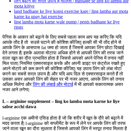
लिंग बढ़ाने का सरल उपाय है मालिश | massage se ling ko lamba aur
mota kijiye
land badhane ke liye konsi exercise kare | ling lamba aur mota
karne ka upay hai exercise
ling lamba mota karne wale pump | penis badhane ke liye
rings
पेनिस के आकार को बढ़ाने के लिए सबसे पहला काम आप यह करिए कि यदि
आपके तोंद है तो सउसे घटाने की कोशिश कीजिए| हल्की सी भी तोंद होने से
आपके लिंग के आसपास fat जमा हो जाता है जिससे आपका लिंग छोटा दिखाई
देने लगता है| इसके अलावा मोटापा अधिक होने से आपकी लिंग की तरफ जाने
वाला खून का दौरा प्रभावित होता है जिससे आपको अपने पेनिस में तनाव नहीं
मिल पाता| नियमित एक्सरसाइज करके और अपनी डाइट पर कंट्रोल रखते हुए
अपने मोटापे को कम करने की कोशिश कीजिए| यह उपाय लिंग को लंबा मोटा
करने का सबसे सरल उपाय है| और यदि आप दिल से एक्सरसाइज करते हैं तो
उसका असर आपको लिंग की सेहत पर भी नजर आएगा, आपके लिंग को तनाव
अधिक मिलेगा और
लिंग की लंबाई और मोटाई
में भी आपको सकारात्मक असर
नजर आने लगेगा|
L – arginine supplement – ling ko lamba mota karne ke liye
sabse acchi dawa
l-arginine एक अमीनो एसिड होता है जो कि शरीर में खून के दौरे को बढ़ाने में
मदद करता है| l-arginine को सप्लीमेंट के रूप में लेने पर आपके लिंग की तरफ
जाने वाला खून का दौरा सुधरता है जिससे आपको लिंग में भरपूर तनाव मिलता है