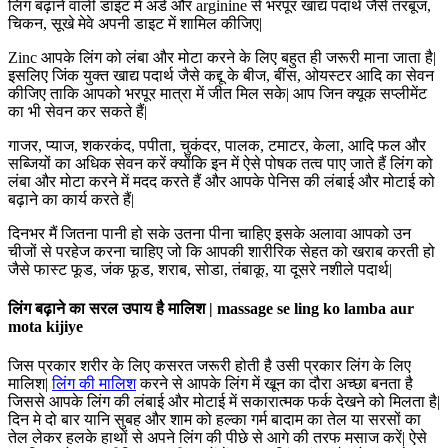
लिंग बढ़ाने वाली डाइट में अंडे और arginine से भरपूर खाद्य पदार्थ जैसे तरबूज,
चिकन, सूखे मेवे अपनी डाइट में शामिल कीजिए|
Zinc आपके लिंग को लंबा और मोटा करने के लिए बहुत ही जरूरी माना जाता है|
इसलिए जिंक युक्त खाद्य पदार्थ जैसे कद्दू के बीज, बींस, ओयस्टर आदि का सेवन
कीजिए ताकि आपको भरपूर मात्रा में जीत मिल सके| आप जिन क्यूक सप्लीमेंट
का भी सेवन कर सकते हैं|
गाजर, प्याज, शकरकंद, पपीता, चुकंदर, पालक, टमाटर, केला, आदि फल और
सब्जियों का अधिक सेवन करें क्योंकि इन में ऐसे पोषक तत्व पाए जाते हैं लिंग को
लंबा और मोटा करने में मदद करते हैं और आपके पेनिस की लंबाई और मोटाई को
बढ़ाने का कार्य करते हैं|
दिनभर मैं जितना पानी हो सके उतना पीना चाहिए इसके अलावा आपको उन
चीजों से परहेज करना चाहिए जो कि आपकी शारीरिक सेहत को खराब करती हो
जैसे फास्ट फूड, जंक फूड, शराब, सोडा, तंबाकू, या दूसरे नशीले पदार्थ|
लिंग बढ़ाने का सरल उपाय है मालिश | massage se ling ko lamba aur
mota kijiye
जिस प्रकार शरीर के लिए कसरत जरूरी होती है उसी प्रकार लिंग के लिए
मालिश|
लिंग की मालिश
करने से आपके लिंग में खून का दौरा अच्छा बनता है
जिससे आपके लिंग की लंबाई और मोटाई में सकारात्मक फर्क देखने को मिलता है|
दिन मे दो बार यानि सुबह और शाम को हल्का गर्म बादाम का तेल या सरसों का
तेल लेकर हलके हाथों से अपने लिंग की पीछे से आगे की तरफ मसाज करें| ऐसे